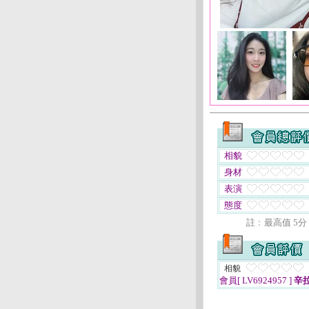
相貌
身材
表演
態度
註﹕最高值 5分
相貌
會員[ LV6924957 ]
辛