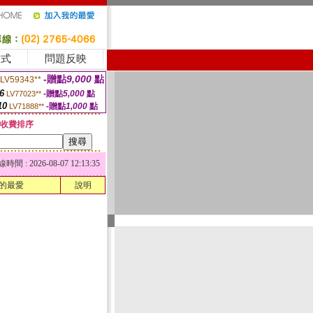
方式
問題反映
-贈點
9,000
點
LV59343**
6
-贈點
5,000
點
LV77023**
10
-贈點
1,000
點
LV71888**
收費排序
 : 2026-08-07 12:13:35
的最愛
說明