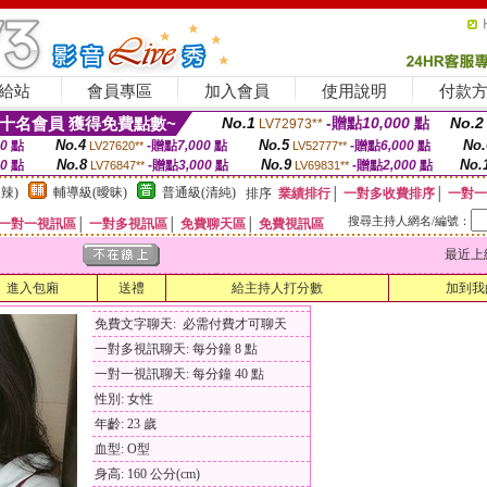
給站
會員專區
加入會員
使用說明
付款
十名會員 獲得免費點數~
No.1
-贈點
10,000
點
No.2
LV72973**
No.4
No.5
No.
00
點
-贈點
7,000
點
-贈點
6,000
點
LV27620**
LV52777**
No.8
No.9
No.
00
點
-贈點
3,000
點
-贈點
2,000
點
LV76847**
LV69831**
辣)
輔導級(曖昧)
普通級(清純)
排序
業績排行
│
一對多收費排序
│
一對一
搜尋主持人網名/編號：
一對一視訊區
│
一對多視訊區
│
免費聊天區
│
免費視訊區
最近上線時間
進入包廂
送禮
給主持人打分數
加到我
免費文字聊天: 必需付費才可聊天
一對多視訊聊天: 每分鐘 8 點
一對一視訊聊天: 每分鐘 40 點
性別: 女性
年齡: 23 歲
血型: O型
身高: 160 公分(cm)