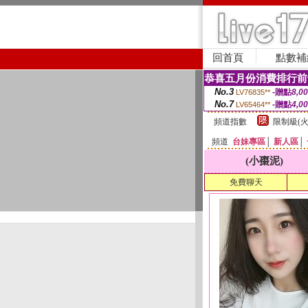
回首頁
點數補
恭喜五月份消費排行前
No.3
-贈點
8,0
LV76835**
No.7
-贈點
4,0
LV65464**
頻道指數
限制級(火
頻道
台妹專區
│
新人區
│
(小棗泥)
免費聊天